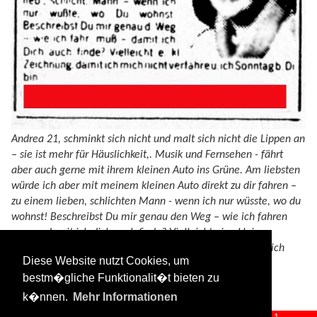
Andrea 21, schminkt sich nicht und malt sich nicht die Lippen an
– sie ist mehr für Häuslichkeit,. Musik und Fernsehen - fährt
aber auch gerne mit ihrem kleinen Auto ins Grüne. Am liebsten
würde ich aber mit meinem kleinen Auto direkt zu dir fahren –
zu einem lieben, schlichten Mann - wenn ich nur wüsste, wo du
wohnst! Beschreibst Du mir genau den Weg – wie ich fahren
muss – damit ich dich auch finde? Vielleicht eine kleine
Zeichnung, damit ich mich nicht Verfahre? Vielleicht bin ich
Diese Website nutzt Cookies, um
dann ja schon am Sonntag bei Dir.
bestm�gliche Funktionalit�t bieten zu
k�nnen.
Mehr Informationen
agenturanzeigen.txt
· Zuletzt geändert:
2024/08/11 09:33
von
127.0.0.1