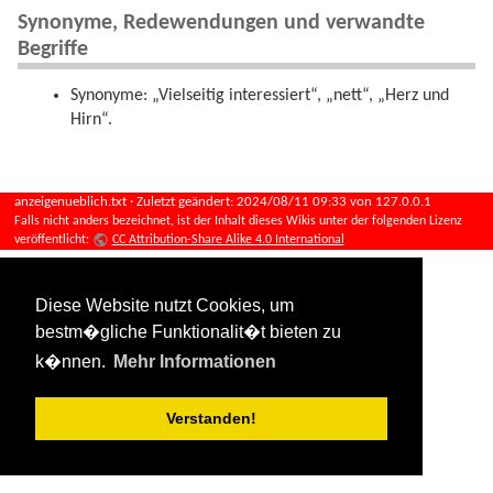
Synonyme, Redewendungen und verwandte
Begriffe
Synonyme: „Vielseitig interessiert“, „nett“, „Herz und
Hirn“.
anzeigenueblich.txt
· Zuletzt geändert:
2024/08/11 09:33
von
127.0.0.1
Falls nicht anders bezeichnet, ist der Inhalt dieses Wikis unter der folgenden Lizenz
veröffentlicht:
CC Attribution-Share Alike 4.0 International
Diese Website nutzt Cookies, um
bestm�gliche Funktionalit�t bieten zu
k�nnen.
Mehr Informationen
Verstanden!