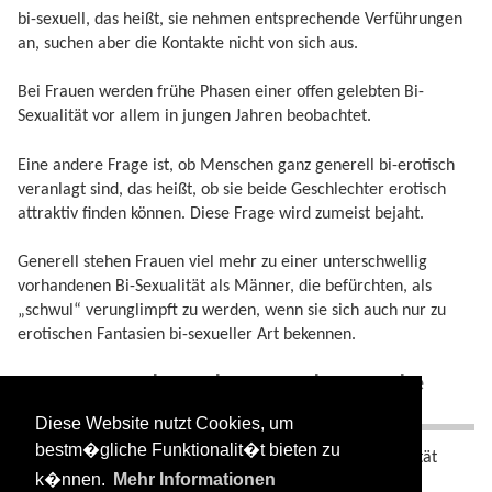
bi-sexuell, das heißt, sie nehmen entsprechende Verführungen
an, suchen aber die Kontakte nicht von sich aus.
Bei Frauen werden frühe Phasen einer offen gelebten Bi-
Sexualität vor allem in jungen Jahren beobachtet.
Eine andere Frage ist, ob Menschen ganz generell bi-erotisch
veranlagt sind, das heißt, ob sie beide Geschlechter erotisch
attraktiv finden können. Diese Frage wird zumeist bejaht.
Generell stehen Frauen viel mehr zu einer unterschwellig
vorhandenen Bi-Sexualität als Männer, die befürchten, als
„schwul“ verunglimpft zu werden, wenn sie sich auch nur zu
erotischen Fantasien bi-sexueller Art bekennen.
Synonyme, Redewendungen und verwandte
Begriffe
Diese Website nutzt Cookies, um
bestm�gliche Funktionalit�t bieten zu
Synonyme: Bi, doppelt gepolt, AC/DC , Bi-Sexualität
k�nnen.
Mehr Informationen