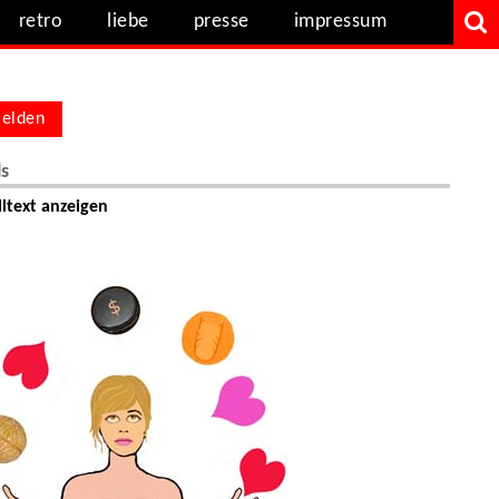
retro
liebe
presse
impressum
elden
ls
ltext anzeigen