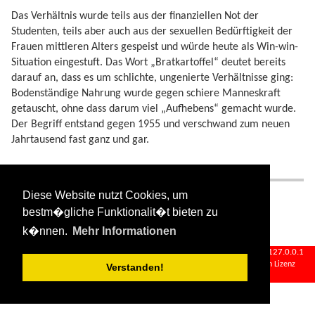
Das Verhältnis wurde teils aus der finanziellen Not der
Studenten, teils aber auch aus der sexuellen Bedürftigkeit der
Frauen mittleren Alters gespeist und würde heute als Win-win-
Situation eingestuft. Das Wort „Bratkartoffel“ deutet bereits
darauf an, dass es um schlichte, ungenierte Verhältnisse ging:
Bodenständige Nahrung wurde gegen schiere Manneskraft
getauscht, ohne dass darum viel „Aufhebens“ gemacht wurde.
Der Begriff entstand gegen 1955 und verschwand zum neuen
Jahrtausend fast ganz und gar.
Andere Begriffe, Synonyme
Diese Website nutzt Cookies, um
Schürzenstipendium
,
Sponsoring
bestm�gliche Funktionalit�t bieten zu
k�nnen.
Mehr Informationen
bratkartoffelverhaeltnis.txt
· Zuletzt geändert:
2024/08/11 09:34
von
127.0.0.1
Falls nicht anders bezeichnet, ist der Inhalt dieses Wikis unter der folgenden Lizenz
Verstanden!
veröffentlicht:
CC Attribution-Share Alike 4.0 International