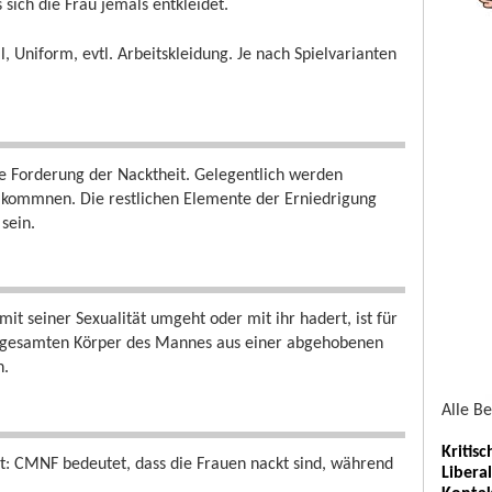
s sich die Frau jemals entkleidet.
 Uniform, evtl. Arbeitskleidung. Je nach Spielvarianten
e Forderung der Nacktheit. Gelegentlich werden
llkommnen. Die restlichen Elemente der Erniedrigung
 sein.
it seiner Sexualität umgeht oder mit ihr hadert, ist für
en gesamten Körper des Mannes aus einer abgehobenen
n.
Alle B
Kritis
t: CMNF bedeutet, dass die Frauen nackt sind, während
Libera