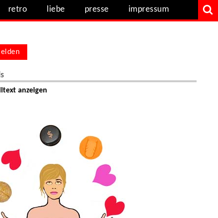
retro
liebe
presse
impressum
elden
ls
ltext anzeigen