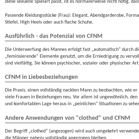
diese sexuelle Spielart passt, ist es normalerweise nicht nötig, das
Passende Kleidungsstücke (Frau): Elegant, Abendgarderobe, Formal,
Stiefel, High Heels oder auch flache Schuhe.
Ausführlich - das Potenzial von CFNM
Die Unterwerfung des Mannes erfolgt fast „automatisch“ durch di
„feminsierende“ Elemente genutzt, um die Erniedrigung zu vervo
sind vielfältig. Sie können psychischer, sozialer oder physischer Art
CFNM in Liebesbeziehungen
Die Praxis, einen vollständig nackten Mann zu beobachten, wie er m
viele Frauen in Beziehungen neu. Vor allem ist ungewöhnlich, d
und komfortablen Lage heraus in „peinlichen“ Situationen zu sehe
Andere Anwendungen von "clothed" und CFNM
Der Begriff „clothed“ (angezogen) wird auch umgekehrt verwende
die Männer nahezu vollständig angezogen bleiben.