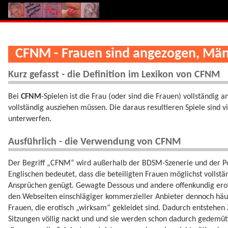
CFNM - Frauen sind angezogen, Män
Kurz gefasst - die Definition im Lexikon von CFNM
Bei
CFNM
-Spielen ist die Frau (oder sind die Frauen) vollständi
vollständig ausziehen müssen. Die daraus resultieren Spiele sind v
unterwerfen.
Ausführlich - die Verwendung von CFNM
Der Begriff „CFNM“ wird außerhalb der BDSM-Szenerie und der Po
Englischen bedeutet, dass die beteiligten Frauen möglichst volls
Ansprüchen genügt. Gewagte Dessous und andere offenkundig eroti
den Webseiten einschlägiger kommerzieller Anbieter dennoch häuf
Frauen, die erotisch „wirksam“ gekleidet sind. Dadurch entstehe
Sitzungen völlig nackt und und sie werden schon dadurch gedemüti