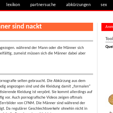
lexikon
partnersuche
abkürzungen
sex
ner sind nackt
Anm
Too
Quel
g angezogen. während der Mann oder die Männer sich
ielfältig, zumeist müssen sich die Männer dabei aber
rnografie selten gebraucht. Die Abkürzung aus dem
tändig angezogen sind und die Kleidung damit „formalen“
sierende Kleidung ist verpönt. Sie kommt allerdings auf
ig vor. Auch pornografische Videos zeigen oftmals
n Zerrbilder von CFNM. Die Männer sind während der
gt. Da regulärer Geschlechtsverkehr ohnehin nicht in