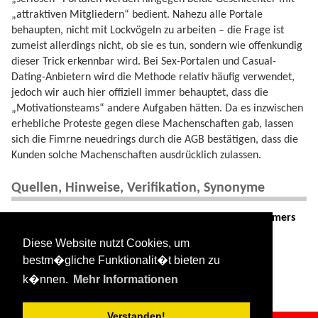
„attraktiven Mitgliedern“ bedient. Nahezu alle Portale
behaupten, nicht mit Lockvögeln zu arbeiten – die Frage ist
zumeist allerdings nicht, ob sie es tun, sondern wie offenkundig
dieser Trick erkennbar wird. Bei Sex-Portalen und Casual-
Dating-Anbietern wird die Methode relativ häufig verwendet,
jedoch wir auch hier offiziell immer behauptet, dass die
„Motivationsteams“ andere Aufgaben hätten. Da es inzwischen
erhebliche Proteste gegen diese Machenschaften gab, lassen
sich die Fimrne neuedrings durch die AGB bestätigen, dass die
Kunden solche Machenschaften ausdrücklich zulassen.
Quellen, Hinweise, Verifikation, Synonyme
* Quellen:
Urban Dictionary
,
Liebepur
Consumers
Digest
Diese Website nutzt Cookies, um
bestm�gliche Funktionalit�t bieten zu
* Deutsch
Lockvogel
,
Animateurin
,
Motivatiosnteam
s.
k�nnen.
Mehr Informationen
Verstanden!
date_bait.txt
· Zuletzt geändert:
2024/08/11 09:34
von
127.0.0.1