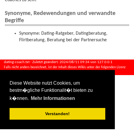
Synonyme, Redewendungen und verwandte
Begriffe
Synonyme: Dating-Ratgeber, Datingberatung,
Flirtberatung, Beratung bei der Partnersuche
dating-coach.txt
· Zuletzt geändert:
2024/08/11 09:34
von
127.0.0.1
Falls nicht anders bezeichnet, ist der Inhalt dieses Wikis unter der folgenden Lizenz
veröffentlicht:
CC Attribution-Share Alike 4.0 International
Diese Website nutzt Cookies, um
bestm�gliche Funktionalit�t bieten zu
k�nnen.
Mehr Informationen
Verstanden!