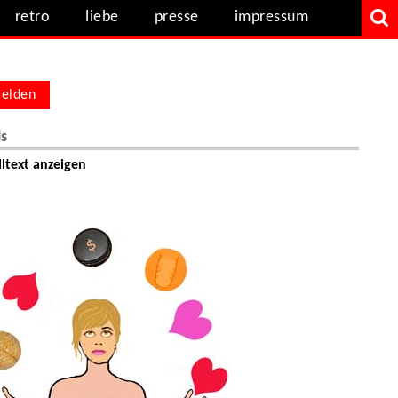
retro
liebe
presse
impressum
elden
ls
ltext anzeigen