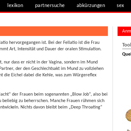
lexikon
partnersuche
abkürzungen
sex
Anm
latio hervorgegangen ist. Bei der Fellatio ist die Frau
Too
immt Art, Intensität und Dauer der oralen Stimulation.
Quel
, nur dass er nicht in der Vagina, sondern im Mund
 Partner, der den Geschlechtsakt im Mund zu vollziehen
ht die Eichel dabei die Kehle, was zum Würgereflex
Macht“ der Frauen beim sogenannten „Blow Job“, also bei
zu beliebig zu beherrschen. Manche Frauen rühmen sich
 entwickeln. Nichts davon bleibt beim „Deep Throating“