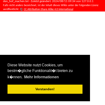
den_hof_machen.txt
· Zuletzt geändert:
2024/08/11 09:34
von
127.0.0.1
Falls nicht anders bezeichnet, ist der Inhalt dieses Wikis unter der folgenden Lizenz
veröffentlicht:
CC Attribution-Share Alike 4.0 International
Diese Website nutzt Cookies, um
bestm�gliche Funktionalit�t bieten zu
k�nnen.
Mehr Informationen
Verstanden!