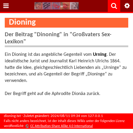
Dioning
Der Beitrag "Dinoning" in "Großvaters Sex-
Lexikon"
Ein Dioning ist das angebliche Gegenteil vom
Urning
. Der
idealistische Jurist und Journalist Karl Heinrich Ulrichs 1864.
hatte die Idee, gleichgeschlechtlich Liebenden als „Urninge“ zu
bezeichnen, und als Gegenteil der Begriff „Dioninge“ zu
verwenden.
Der Begriff geht auf die Aphrodite Dionäa zurück.
dioning.txt
· Zuletzt geändert:
2024/08/11 09:34
von
127.0.0.1
Falls nicht anders bezeichnet, ist der Inhalt dieses Wikis unter der folgenden Lizenz
veröffentlicht:
CC Attribution-Share Alike 4.0 International