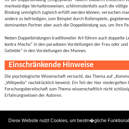
ihr die Doppelbindung „eingepflanzt“ haben. Dadurch entstehen v
merkwürdige Verhaltensweisen, schlimmstenfalls auch die völlige
Bindung unmöglich zugleich erfüllt werden können, versuchen manc
andere zu befriedigen, zum Beispiel durch Rollenspiele, gegebenen
dominanten Partner aber auch die Doppelbindung aus, um ihre Par
Neben Doppelbindungen traditioneller Art führen auch doppelte L
kontra Macho“ in den paradoxen Vorstellungen der Frau oder und „
Geliebte“ in den Vorstellungen des Mannes.
Einschränkende Hinweise
Die psychologische Wissenschaft versucht, das Thema auf „Kommu
„Wikipedia“ nachdrücklich beweist. Ein Teil der hier niedergelte
Forschungsbereitschaft zum Thema wissenschaftlich nicht schlüs
Erfahrungswissen der Autoren.
doppelbindung.txt
· Zuletzt geändert:
2024/08/11 09:34
von
127.0.0.1
Diese Website nutzt Cookies, um bestm�gliche Funktiona
Falls nicht anders bezeichnet, ist der Inhalt dieses Wikis unter der folgenden Lizenz veröf