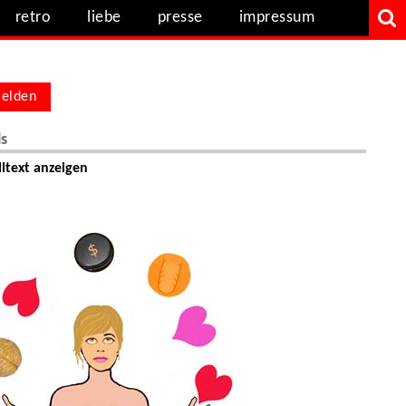
retro
liebe
presse
impressum
elden
ls
ltext anzeigen