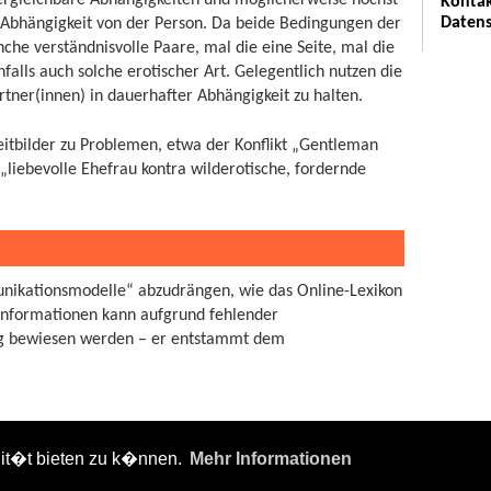
ergleichbare Abhängigkeiten und möglicherweise höchst
Kontak
Datens
 Abhängigkeit von der Person. Da beide Bedingungen der
he verständnisvolle Paare, mal die eine Seite, mal die
falls auch solche erotischer Art. Gelegentlich nutzen die
tner(innen) in dauerhafter Abhängigkeit zu halten.
eitbilder zu Problemen, etwa der Konflikt „Gentleman
liebevolle Ehefrau kontra wilderotische, fordernde
nikationsmodelle“ abzudrängen, wie das Online-Lexikon
n Informationen kann aufgrund fehlender
sig bewiesen werden – er entstammt dem
lit�t bieten zu k�nnen.
Mehr Informationen
fentlicht:
CC Attribution-Share Alike 4.0 International