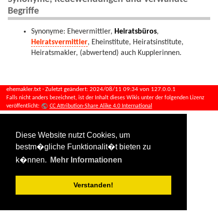
Begriffe
Synonyme: Ehevermittler,
Heiratsbüros
,
Heiratsvermittler
, Eheinstitute, Heiratsinstitute,
Heiratsmakler, (abwertend) auch Kupplerinnen.
ehemakler.txt
· Zuletzt geändert:
2024/08/11 09:34
von
127.0.0.1
Falls nicht anders bezeichnet, ist der Inhalt dieses Wikis unter der folgenden Lizenz
veröffentlicht:
CC Attribution-Share Alike 4.0 International
Diese Website nutzt Cookies, um
bestm�gliche Funktionalit�t bieten zu
k�nnen.
Mehr Informationen
Verstanden!