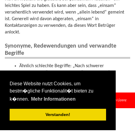
leichtes Spiel zu haben. Es kann aber sein, dass „einsam“
versehentlich verwendet wird, wenn „allein lebend“ gemeint
ist. Generell wird davon abgeraten, „einsam“ in
Kontaktanzeigen zu verwenden, da dieses Wort Betrüger
anlockt.
Synonyme, Redewendungen und verwandte
Begriffe
Ähnlich schlechte Begriffe: „Nach schwerer
Enttäuschung“, „letzter Versuch“, „enttäuscht“
Diese Website nutzt Cookies, um
bestm�gliche Funktionalit�t bieten zu
einsam.txt
· Zuletzt geändert:
2024/08/11 09:34
von
127.0.0.1
k�nnen.
Mehr Informationen
Falls nicht anders bezeichnet, ist der Inhalt dieses Wikis unter der folgenden Lizenz
veröffentlicht:
CC Attribution-Share Alike 4.0 International
Verstanden!