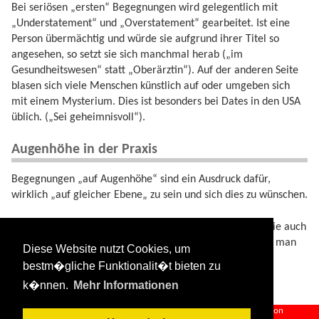
Bei seriösen „ersten“ Begegnungen wird gelegentlich mit
„Understatement“ und „Overstatement“ gearbeitet. Ist eine
Person übermächtig und würde sie aufgrund ihrer Titel so
angesehen, so setzt sie sich manchmal herab („im
Gesundheitswesen“ statt „Oberärztin“). Auf der anderen Seite
blasen sich viele Menschen künstlich auf oder umgeben sich
mit einem Mysterium. Dies ist besonders bei Dates in den USA
üblich. („Sei geheimnisvoll“).
Augenhöhe in der Praxis
Begegnungen „auf Augenhöhe“ sind ein Ausdruck dafür,
wirklich „auf gleicher Ebene„ zu sein und sich dies zu wünschen.
Die Praxis zeigt, dass bei allen Paaren sowohl sexuelle wie auch
emotionale Unterschiede auftauchen. Insofern begegnet man
Diese Website nutzt Cookies, um
einander nicht ständig „auf Augenhöhe“.
bestm�gliche Funktionalit�t bieten zu
k�nnen.
Mehr Informationen
erhoehen_und_erniedrigen.txt
· Zuletzt geändert:
2024/09/12 13:43
von