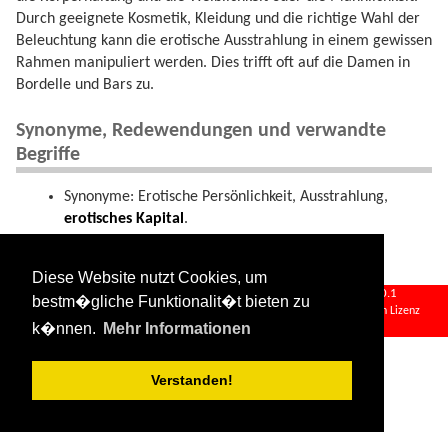
Durch geeignete Kosmetik, Kleidung und die richtige Wahl der
Beleuchtung kann die erotische Ausstrahlung in einem gewissen
Rahmen manipuliert werden. Dies trifft oft auf die Damen in
Bordelle und Bars zu.
Synonyme, Redewendungen und verwandte
Begriffe
Synonyme: Erotische Persönlichkeit, Ausstrahlung,
erotisches Kapital
.
Diese Website nutzt Cookies, um
erscheinungsbild.txt
· Zuletzt geändert:
2024/08/11 09:34
von
127.0.0.1
bestm�gliche Funktionalit�t bieten zu
Falls nicht anders bezeichnet, ist der Inhalt dieses Wikis unter der folgenden Lizenz
k�nnen.
Mehr Informationen
veröffentlicht:
CC Attribution-Share Alike 4.0 International
Verstanden!