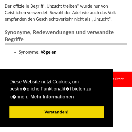
Der offizielle Begriff „Unzucht treiben“ wurde nur von
Geistlichen verwendet. Sowohl der Adel wie auch das Volk
empfanden den Geschlechtsverkehr nicht als „Unzucht“.
Synonyme, Redewendungen und verwandte
Begriffe
Synonyme:
Vögelen
es_tun.txt
· Zuletzt geändert:
2024/08/11 09:34
von
127.0.0.1
Falls nicht anders bezeichnet, ist der Inhalt dieses Wikis unter der folgenden Lizenz
Diese Website nutzt Cookies, um
veröffentlicht:
CC Attribution-Share Alike 4.0 International
bestm�gliche Funktionalit�t bieten zu
k�nnen.
Mehr Informationen
Verstanden!