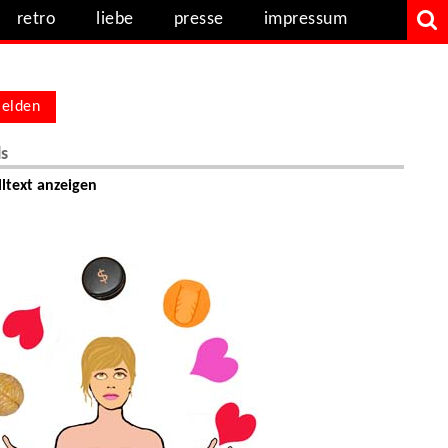
retro
liebe
presse
impressum
elden
ls
ltext anzeigen