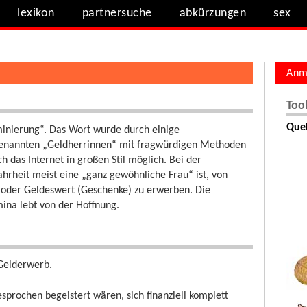
lexikon
partnersuche
abkürzungen
sex
Anm
Too
Quel
minierung“. Das Wort wurde durch einige
genannten „Geldherrinnen“ mit fragwürdigen Methoden
h das Internet in großen Stil möglich. Bei der
ahrheit meist eine „ganz gewöhnliche Frau“ ist, von
oder Geldeswert (Geschenke) zu erwerben. Die
ina lebt von der Hoffnung.
 Gelderwerb.
esprochen begeistert wären, sich finanziell komplett