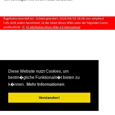
flagellationsbordell.txt
· Zuletzt geändert:
2026/06/16 16:06
von
sehpferd
Falls nicht anders bezeichnet, ist der Inhalt dieses Wikis unter der folgenden Lizenz
veröffentlicht:
CC Attribution-Share Alike 4.0 International
Diese Website nutzt Cookies, um
bestm�gliche Funktionalit�t bieten zu
k�nnen.
Mehr Informationen
Verstanden!