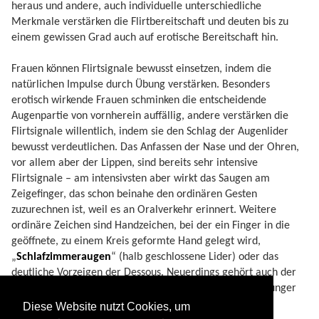
heraus und andere, auch individuelle unterschiedliche
Merkmale verstärken die Flirtbereitschaft und deuten bis zu
einem gewissen Grad auch auf erotische Bereitschaft hin.
Frauen können Flirtsignale bewusst einsetzen, indem die
natürlichen Impulse durch Übung verstärken. Besonders
erotisch wirkende Frauen schminken die entscheidende
Augenpartie von vornherein auffällig, andere verstärken die
Flirtsignale willentlich, indem sie den Schlag der Augenlider
bewusst verdeutlichen. Das Anfassen der Nase und der Ohren,
vor allem aber der Lippen, sind bereits sehr intensive
Flirtsignale – am intensivsten aber wirkt das Saugen am
Zeigefinger, das schon beinahe den ordinären Gesten
zuzurechnen ist, weil es an Oralverkehr erinnert. Weitere
ordinäre Zeichen sind Handzeichen, bei der ein Finger in die
geöffnete, zu einem Kreis geformte Hand gelegt wird,
„
Schlafzimmeraugen
“ (halb geschlossene Lider) oder das
deutliche Vorzeigen der Dessous. Neuerdings gehört auch der
simulierte „Lesbenkuss“ zum Flirtrepertoire besonders junger
Frauen.
Diese Website nutzt Cookies, um