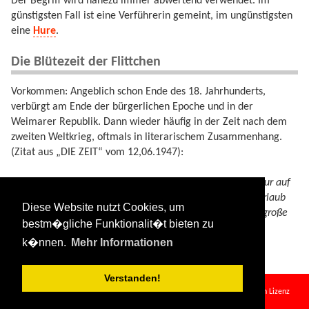
Der Begriff wird nahezu immer abwertend verwendet. Im
günstigsten Fall ist eine Verführerin gemeint, im ungünstigsten
eine
Hure
.
Die Blütezeit der Flittchen
Vorkommen: Angeblich schon Ende des 18. Jahrhunderts,
verbürgt am Ende der bürgerlichen Epoche und in der
Weimarer Republik. Dann wieder häufig in der Zeit nach dem
zweiten Weltkrieg, oftmals in literarischem Zusammenhang.
(Zitat aus „DIE ZEIT“ vom 12,06.1947):
Sie stellt ein Mädchen dar , das – wie dies nicht immer nur auf
dem Theater möglich – heute noch ein Flittchen , mit Verlaub
Diese Website nutzt Cookies, um
gesagt , aber morgen eine großbürgerliche Gattin , eine große
bestm�gliche Funktionalit�t bieten zu
Dame ist.
k�nnen.
Mehr Informationen
Verstanden!
flittchen.txt
· Zuletzt geändert:
2024/08/11 09:34
von
127.0.0.1
Falls nicht anders bezeichnet, ist der Inhalt dieses Wikis unter der folgenden Lizenz
veröffentlicht:
CC Attribution-Share Alike 4.0 International