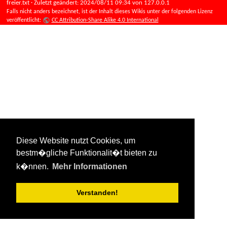
freier.txt
· Zuletzt geändert:
2024/08/11 09:34
von
127.0.0.1
Falls nicht anders bezeichnet, ist der Inhalt dieses Wikis unter der folgenden Lizenz
veröffentlicht:
CC Attribution-Share Alike 4.0 International
Diese Website nutzt Cookies, um
bestm�gliche Funktionalit�t bieten zu
k�nnen.
Mehr Informationen
Verstanden!