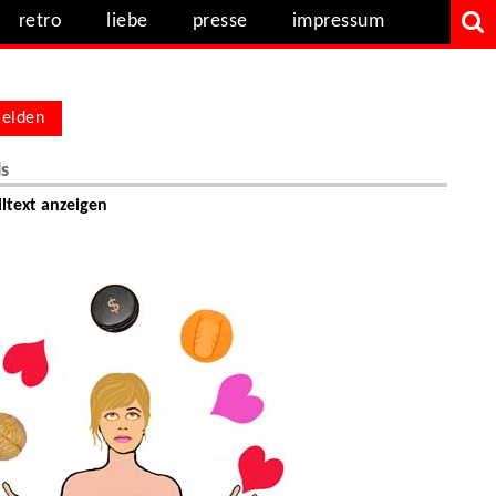
retro
liebe
presse
impressum
elden
ls
ltext anzeigen