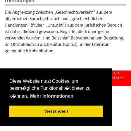
Handlungen"
Die Abgrenzung zwischen „Geschlechtsverkehr“ aus dem
allgemeinen Sprachgebrauch und „geschlechtlichen
Handlungen“ (früher „Unzucht“) aus dem juristischen Bereich
ist daher fließend geworden. Begriffe, die früher gerne
verwendet wurden, sind Beischlaf, Beiwohnung und Begattung,
im Offizialdeutsch auch Koitus (Coitus), in der Literatur
gelegentlich Kohabitation.
geschlechtsverkehr.txt
· Zuletzt geändert:
2024/08/11 09:34
von
127.0.0.1
Falls nicht anders bezeichnet, ist der Inhalt dieses Wikis unter der folgenden Lizenz
Diese Website nutzt Cookies, um
veröffentlicht:
CC Attribution-Share Alike 4.0 International
bestm�gliche Funktionalit�t bieten zu
k�nnen.
Mehr Informationen
Verstanden!