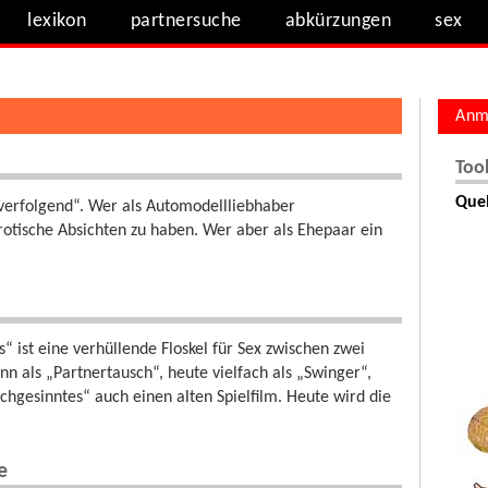
lexikon
partnersuche
abkürzungen
sex
Anm
Too
Quel
n verfolgend“. Wer als Automodellliebhaber
rotische Absichten zu haben. Wer aber als Ehepaar ein
“ ist eine verhüllende Floskel für Sex zwischen zwei
n als „Partnertausch“, heute vielfach als „Swinger“,
eichgesinntes“ auch einen alten Spielfilm. Heute wird die
e