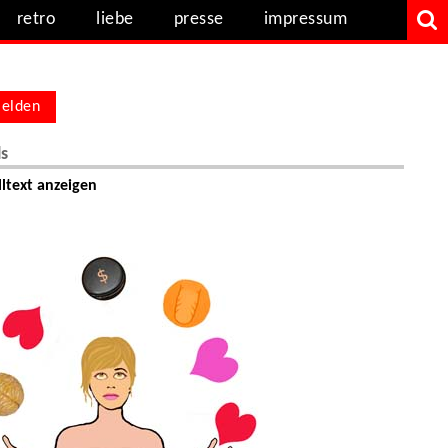
retro
liebe
presse
impressum
elden
ls
ltext anzeigen