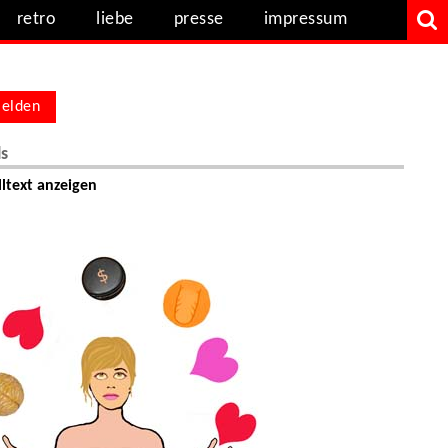
retro
liebe
presse
impressum
elden
ls
ltext anzeigen