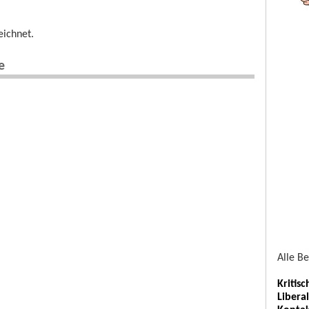
eichnet.
e
Alle B
Kritis
Libera