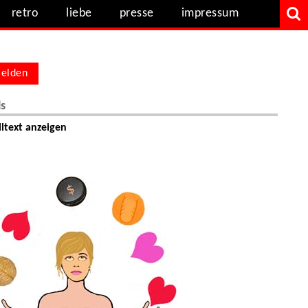
retro
liebe
presse
impressum
elden
ls
ltext anzeigen