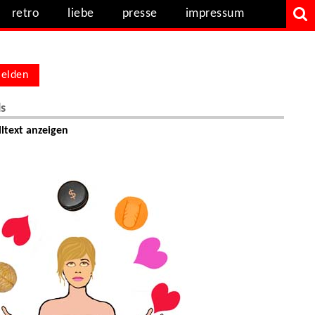
retro
liebe
presse
impressum
elden
ls
ltext anzeigen