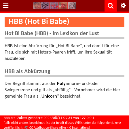
HBB (Hot Bi Babe)
Hot Bi Babe (HBB) - im Lexikon der Lust
HBB
ist eine Abkürzung für „Hot Bi Babe“, und damit für eine
Frau, die sich mit Hetero-Paaren trifft, um ihre Sexualität
auszuleben.
HBB als Abkürzung
Der Begriff stammt aus der
Poly
amorie- und/oder
Swingerszene und gilt als „abfällig“ . Vornehmer wird die hier
gemeinte Frau als „
Unicorn
“ bezeichnet.
hbb.txt
· Zuletzt geändert:
2024/08/11 09:34
von
127.0.0.1
Falls nicht anders bezeichnet, ist der Inhalt dieses Wikis unter der folgenden Lizenz
veröffentlicht:
CC Attribution-Share Alike 4.0 International