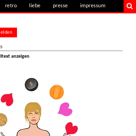
retro
liebe
presse
impressum
elden
ls
ltext anzeigen