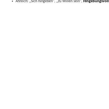
Ähnlich: „Sich hingeben“, „zu Willen sein“,
Hingebungsvoll