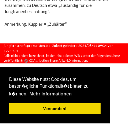
zusammen, zu Deutsch etwa „Zuständig für die
Jungfrauenbeschaffung“.
Anmerkung: Kuppler = „Zuhälter“
jungfernschaftsprokuristen.txt
· Zuletzt geändert:
2024/08/11 09:34
von
127.0.0.1
Falls nicht anders bezeichnet, ist der Inhalt dieses Wikis unter der folgenden Lizenz
veröffentlicht:
CC Attribution-Share Alike 4.0 International
Diese Website nutzt Cookies, um
bestm�gliche Funktionalit�t bieten zu
k�nnen.
Mehr Informationen
Verstanden!