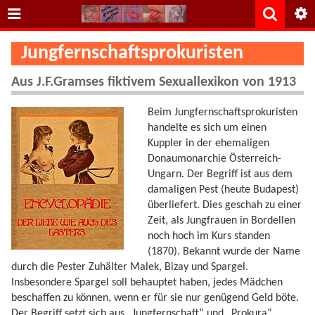
Jungfernschaftsprokuristen
Aus J.F.Gramses fiktivem Sexuallexikon von 1913
Beim Jungfernschaftsprokuristen
handelte es sich um einen
Kuppler in der ehemaligen
Donaumonarchie Österreich-
Ungarn. Der Begriff ist aus dem
damaligen Pest (heute Budapest)
überliefert. Dies geschah zu einer
Zeit, als Jungfrauen in Bordellen
noch hoch im Kurs standen
(1870). Bekannt wurde der Name
durch die Pester Zuhälter Malek, Bizay und Spargel.
Insbesondere Spargel soll behauptet haben, jedes Mädchen
beschaffen zu können, wenn er für sie nur genügend Geld böte.
Der Begriff setzt sich aus „Jungfernschaft“ und „Prokura“