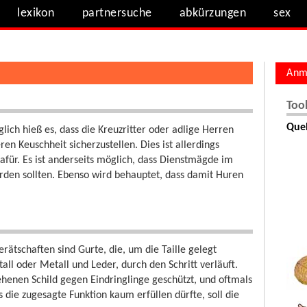
lexikon
partnersuche
abkürzungen
sex
Anm
Too
Quel
ich hieß es, dass die Kreuzritter oder adlige Herren
n Keuschheit sicherzustellen. Dies ist allerdings
afür. Es ist anderseits möglich, dass Dienstmägde im
rden sollten. Ebenso wird behauptet, dass damit Huren
rätschaften sind Gurte, die, um die Taille gelegt
all oder Metall und Leder, durch den Schritt verläuft.
henen Schild gegen Eindringlinge geschützt, und oftmals
 die zugesagte Funktion kaum erfüllen dürfte, soll die