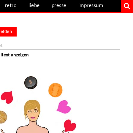
retro
liebe
presse
impressum
elden
ls
ltext anzeigen