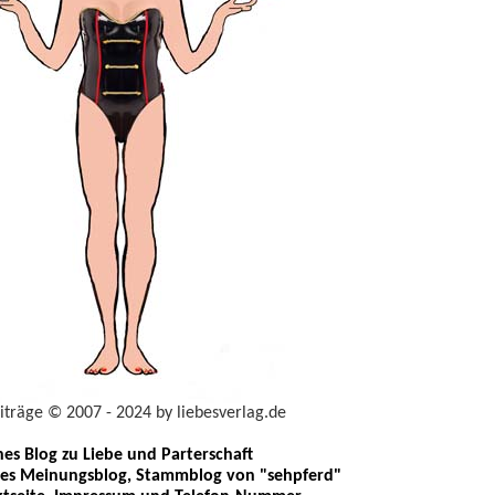
eiträge © 2007 - 2024 by liebesverlag.de
ches Blog zu Liebe und Parterschaft
les Meinungsblog, Stammblog von "sehpferd"