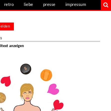
retro
liebe
presse
impressum
elden
ls
ltext anzeigen