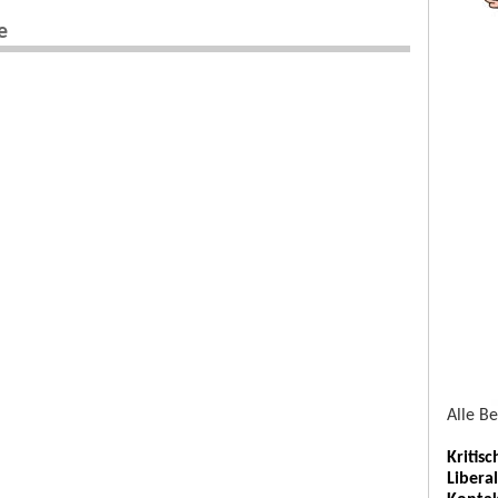
e
Alle B
Kritis
Libera