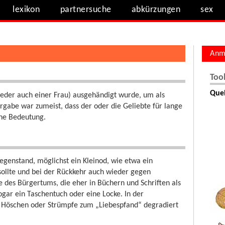
lexikon
partnersuche
abkürzungen
sex
Anm
Too
Quel
ieder auch einer Frau) ausgehändigt wurde, um als
ergabe war zumeist, dass der oder die Geliebte für lange
che Bedeutung.
egenstand, möglichst ein Kleinod, wie etwa ein
 sollte und bei der Rückkehr auch wieder gegen
 des Bürgertums, die eher in Büchern und Schriften als
sogar ein Taschentuch oder eine Locke. In der
e Höschen oder Strümpfe zum „Liebespfand“ degradiert