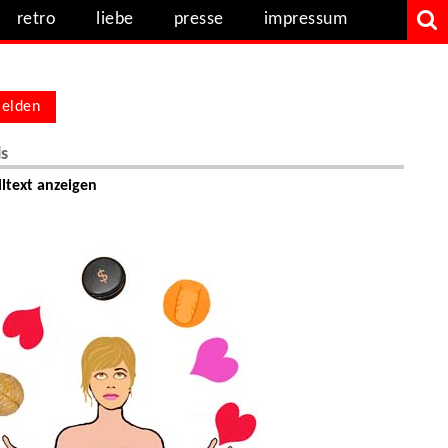
retro
liebe
presse
impressum
elden
ls
ltext anzeigen