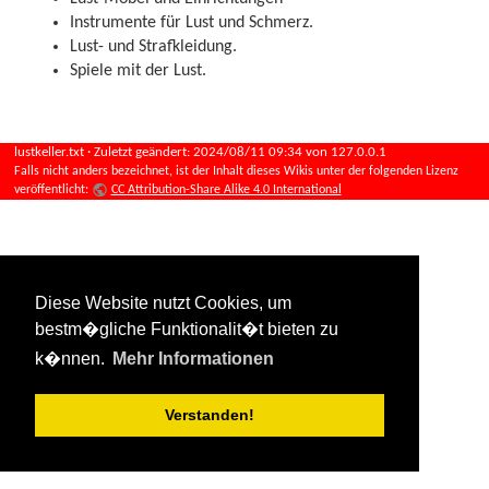
Instrumente für Lust und Schmerz.
Lust- und Strafkleidung.
Spiele mit der Lust.
lustkeller.txt
· Zuletzt geändert:
2024/08/11 09:34
von
127.0.0.1
Falls nicht anders bezeichnet, ist der Inhalt dieses Wikis unter der folgenden Lizenz
veröffentlicht:
CC Attribution-Share Alike 4.0 International
Diese Website nutzt Cookies, um
bestm�gliche Funktionalit�t bieten zu
k�nnen.
Mehr Informationen
Verstanden!