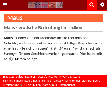
Maus
Maus - erotische Bedeutung im Lexikon
Maus
ist einerseits ein Kosename für die Freundin oder
Geliebte, andererseits aber auch eine abfällige Bezeichnung für
eine Frau, die sich „mausen“ lässt. „Mausen“ wird vielfach als
Synonym für den Geschlechtsverkehr gebraucht. Dies ist bereits
bei
Grimm
belegt.
maus.txt
· Zuletzt geändert:
2024/08/11 09:34
von
127.0.0.1
Falls nicht anders bezeichnet, ist der Inhalt dieses Wikis unter der folgenden Lizenz
veröffentlicht:
CC Attribution-Share Alike 4.0 International