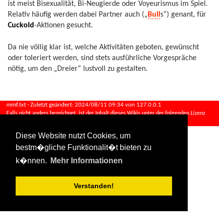
ist meist Bisexualität, Bi-Neugierde oder Voyeurismus im Spiel.
Relativ häufig werden dabei Partner auch („
Bull
s“) genant, für
Cuckold
-Aktionen gesucht.
Da nie völlig klar ist, welche Aktivitäten geboten, gewünscht
oder toleriert werden, sind stets ausführliche Vorgespräche
nötig, um den „Dreier“ lustvoll zu gestalten.
mmf.txt
· Zuletzt geändert:
2024/08/11 09:34
von
127.0.0.1
Falls nicht anders bezeichnet, ist der Inhalt dieses Wikis unter der folgenden Lizenz
veröffentlicht:
CC Attribution-Share Alike 4.0 International
Diese Website nutzt Cookies, um
bestm�gliche Funktionalit�t bieten zu
k�nnen.
Mehr Informationen
Verstanden!