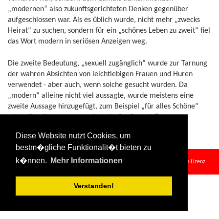
„modernen“ also zukunftsgerichteten Denken gegenüber
aufgeschlossen war. Als es üblich wurde, nicht mehr „zwecks
Heirat“ zu suchen, sondern für ein „schönes Leben zu zweit“ fiel
das Wort modern in seriösen Anzeigen weg.
Die zweite Bedeutung, „sexuell zugänglich“ wurde zur Tarnung
der wahren Absichten von leichtlebigen Frauen und Huren
verwendet - aber auch, wenn solche gesucht wurden. Da
„modern“ alleine nicht viel aussagte, wurde meistens eine
zweite Aussage hinzugefügt, zum Beispiel „für alles Schöne“
oder „für alles, was zu zweit mehr Spaß macht“.
Diese Website nutzt Cookies, um
bestm�gliche Funktionalit�t bieten zu
modern.txt
· Zuletzt geändert:
2024/08/11 09:34
von
127.0.0.1
k�nnen.
Mehr Informationen
Falls nicht anders bezeichnet, ist der Inhalt dieses Wikis unter der folgenden Lizenz
veröffentlicht:
CC Attribution-Share Alike 4.0 International
Verstanden!