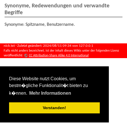
Synonyme, Redewendungen und verwandte
Begriffe
Synonyme: Spitzname, Benutzername.
nick.txt
· Zuletzt geändert:
2024/08/11 09:34
von
127.0.0.1
Falls nicht anders bezeichnet, ist der Inhalt dieses Wikis unter der folgenden Lizenz
veröffentlicht:
CC Attribution-Share Alike 4.0 International
Diese Website nutzt Cookies, um
bestm�gliche Funktionalit�t bieten zu
k�nnen.
Mehr Informationen
Verstanden!