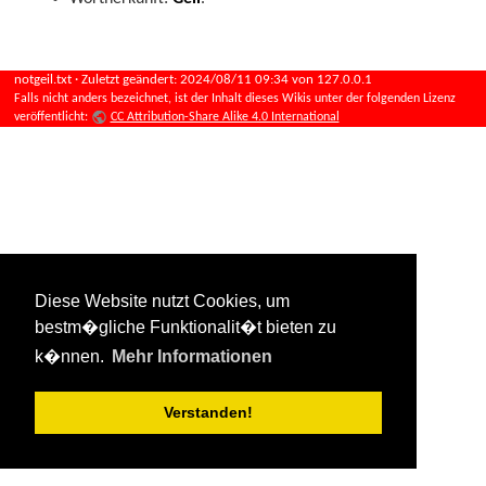
notgeil.txt
· Zuletzt geändert:
2024/08/11 09:34
von
127.0.0.1
Falls nicht anders bezeichnet, ist der Inhalt dieses Wikis unter der folgenden Lizenz
veröffentlicht:
CC Attribution-Share Alike 4.0 International
Diese Website nutzt Cookies, um
bestm�gliche Funktionalit�t bieten zu
k�nnen.
Mehr Informationen
Verstanden!