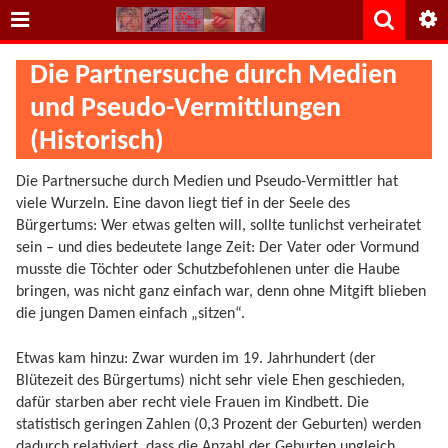
Die Partnersuche durch Medien
und Pseudo-Vermittlungen
(Historisch)
Die Partnersuche durch Medien und Pseudo-Vermittler hat
viele Wurzeln. Eine davon liegt tief in der Seele des
Bürgertums: Wer etwas gelten will, sollte tunlichst verheiratet
sein – und dies bedeutete lange Zeit: Der Vater oder Vormund
musste die Töchter oder Schutzbefohlenen unter die Haube
bringen, was nicht ganz einfach war, denn ohne Mitgift blieben
die jungen Damen einfach „sitzen“.
Etwas kam hinzu: Zwar wurden im 19. Jahrhundert (der
Blütezeit des Bürgertums) nicht sehr viele Ehen geschieden,
dafür starben aber recht viele Frauen im Kindbett. Die
statistisch geringen Zahlen (0,3 Prozent der Geburten) werden
dadurch relativiert, dass die Anzahl der Geburten ungleich