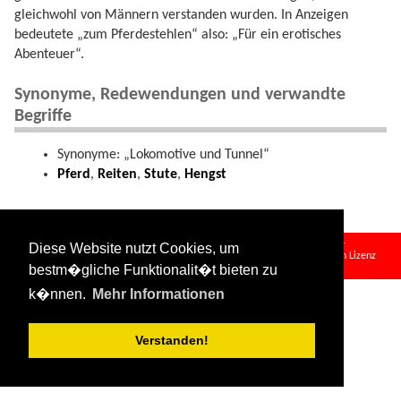
gleichwohl von Männern verstanden wurden. In Anzeigen
bedeutete „zum Pferdestehlen“ also: „Für ein erotisches
Abenteuer“.
Synonyme, Redewendungen und verwandte
Begriffe
Synonyme: „Lokomotive und Tunnel“
Pferd
,
Reiten
,
Stute
,
Hengst
pferde_stehlen.txt
· Zuletzt geändert:
2024/08/11 09:34
von
127.0.0.1
Diese Website nutzt Cookies, um
Falls nicht anders bezeichnet, ist der Inhalt dieses Wikis unter der folgenden Lizenz
bestm�gliche Funktionalit�t bieten zu
veröffentlicht:
CC Attribution-Share Alike 4.0 International
k�nnen.
Mehr Informationen
Verstanden!