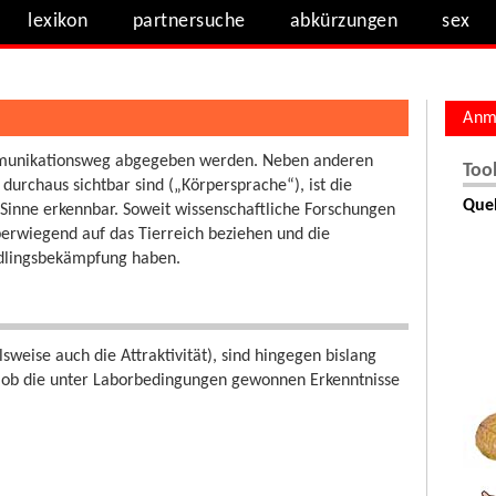
lexikon
partnersuche
abkürzungen
sex
Anm
ommunikationsweg abgegeben werden. Neben anderen
Too
urchaus sichtbar sind („Körpersprache“), ist die
Quel
Sinne erkennbar. Soweit wissenschaftliche Forschungen
überwiegend auf das Tierreich beziehen und die
ädlingsbekämpfung haben.
weise auch die Attraktivität), sind hingegen bislang
 ob die unter Laborbedingungen gewonnen Erkenntnisse