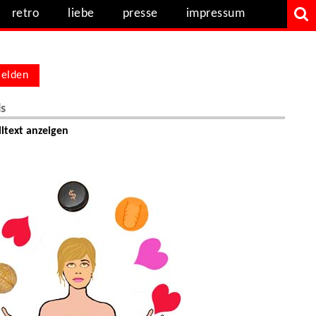
retro
liebe
presse
impressum
elden
ls
ltext anzeigen