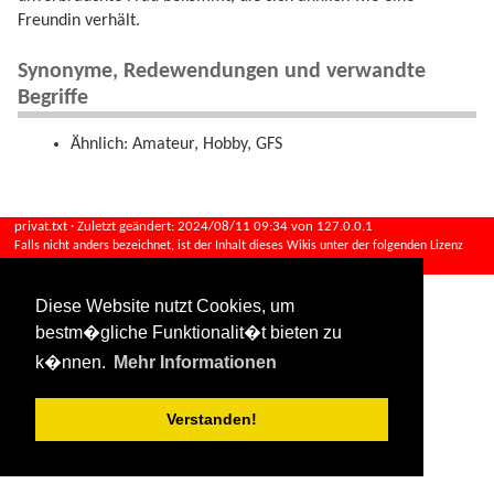
Freundin verhält.
Synonyme, Redewendungen und verwandte
Begriffe
Ähnlich: Amateur, Hobby, GFS
privat.txt
· Zuletzt geändert:
2024/08/11 09:34
von
127.0.0.1
Falls nicht anders bezeichnet, ist der Inhalt dieses Wikis unter der folgenden Lizenz
veröffentlicht:
CC Attribution-Share Alike 4.0 International
Diese Website nutzt Cookies, um
bestm�gliche Funktionalit�t bieten zu
k�nnen.
Mehr Informationen
Verstanden!