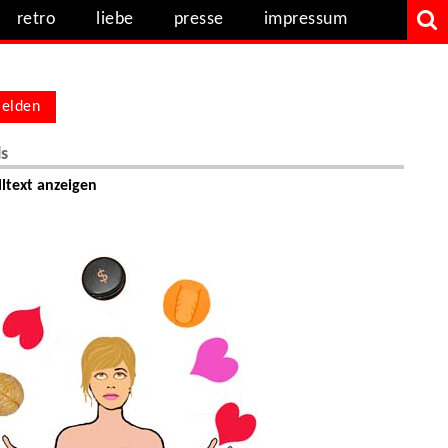
retro
liebe
presse
impressum
elden
ls
ltext anzeigen