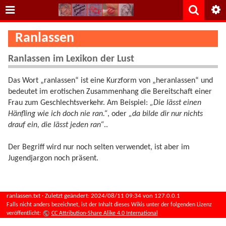
Ranlassen
Ranlassen im Lexikon der Lust
Das Wort „ranlassen“ ist eine Kurzform von „heranlassen“ und
bedeutet im erotischen Zusammenhang die Bereitschaft einer
Frau zum Geschlechtsverkehr. Am Beispiel:
„Die lässt einen
Hänfling wie ich doch nie ran.“
, oder
„da bilde dir nur nichts
drauf ein, die lässt jeden ran“
..
Der Begriff wird nur noch selten verwendet, ist aber im
Jugendjargon noch präsent.
ranlassen.txt
· Zuletzt geändert:
2024/08/11 09:34
von
127.0.0.1
Falls nicht anders bezeichnet, ist der Inhalt dieses Wikis unter der folgenden Lizenz
veröffentlicht:
CC Attribution-Share Alike 4.0 International