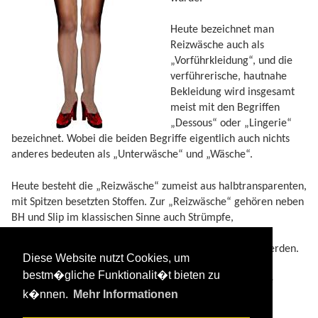
Heute bezeichnet man
Reizwäsche auch als
„Vorführkleidung“, und die
verführerische, hautnahe
Bekleidung wird insgesamt
meist mit den Begriffen
„Dessous“ oder „Lingerie“
bezeichnet. Wobei die beiden Begriffe eigentlich auch nichts
anderes bedeuten als „Unterwäsche“ und „Wäsche“.
Heute besteht die „Reizwäsche“ zumeist aus halbtransparenten,
mit Spitzen besetzten Stoffen. Zur „Reizwäsche“ gehören neben
BH und Slip im klassischen Sinne auch Strümpfe,
Strumpfbänder, Unterröcke und Strapse sowie andere
sinnlichen Kleidungsstücke, die auf der Haut getragen werden.
Diese Website nutzt Cookies, um
bestm�gliche Funktionalit�t bieten zu
Symbolzeichnung Reizwäsche © 2024 by Liebesverlag.de
k�nnen.
Mehr Informationen