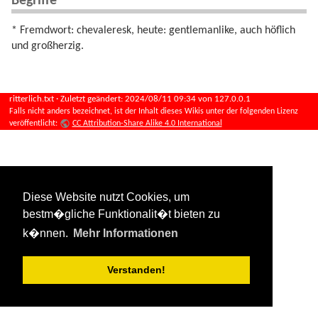
Begriffe
* Fremdwort: chevaleresk, heute: gentlemanlike, auch höflich
und großherzig.
ritterlich.txt
· Zuletzt geändert:
2024/08/11 09:34
von
127.0.0.1
Falls nicht anders bezeichnet, ist der Inhalt dieses Wikis unter der folgenden Lizenz
veröffentlicht:
CC Attribution-Share Alike 4.0 International
Diese Website nutzt Cookies, um
bestm�gliche Funktionalit�t bieten zu
k�nnen.
Mehr Informationen
Verstanden!