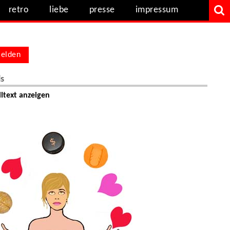
retro
liebe
presse
impressum
elden
ls
ltext anzeigen